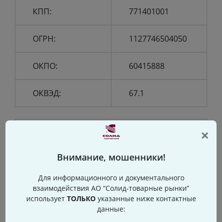
КПП:
771401001
ОГРН:
1127746504050
ОКПО:
60415888
ОКВЭД:
67.1
×
«Solid –
Full Legal Name
commodity
Внимание, мошенники!
of the Company
Markets» Joint
Stock Company
Для информационного и документального
взаимодействия АО “Солид-товарные рынки”
Abbreviated
«Solid –
использует
ТОЛЬКО
указанные ниже контактные
name of the
commodity
данные:
Company
Markets» JSC