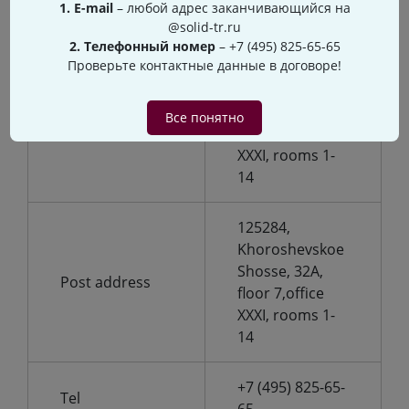
1. Е-mail
– любой адрес заканчивающийся на
@solid-tr.ru
Russia, 125284,
2. Телефонный номер
–
+7 (495) 825-65-65
Проверьте контактные данные в договоре!
Moscow,
Khoroshevskoe
Legal address
Shosse, 32a,
Все понятно
floor 7, office
XXXI, rooms 1-
14
125284,
Khoroshevskoe
Shosse, 32A,
Post address
floor 7,office
XXXI, rooms 1-
14
+7 (495) 825-65-
Tel