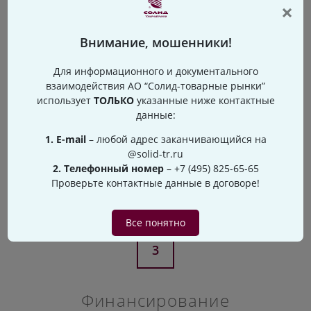
рабочих дней
×
Внимание, мошенники!
Для информационного и документального
2
взаимодействия АО “Солид-товарные рынки”
использует
ТОЛЬКО
указанные ниже контактные
данные:
Срок предоставления
1. Е-mail
– любой адрес заканчивающийся на
финансирования — до 90
@solid-tr.ru
2. Телефонный номер
–
+7 (495) 825-65-65
календарных дней
Проверьте контактные данные в договоре!
Все понятно
3
Финансирование